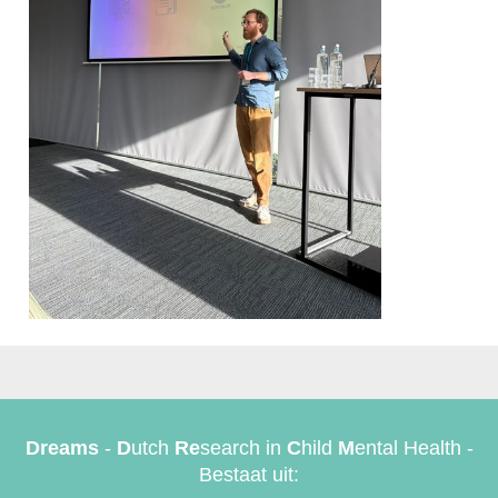
Dreams
-
D
utch
Re
search in
C
hild
M
ental Health -
Bestaat uit: